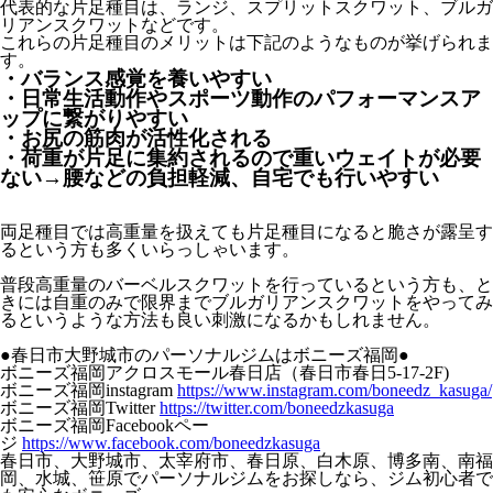
代表的な片足種目は、ランジ、スプリットスクワット、ブルガ
リアンスクワットなどです。
これらの片足種目のメリットは下記のようなものが挙げられま
す。
・バランス感覚を養いやすい
・日常生活動作やスポーツ動作のパフォーマンスア
ップに繋がりやすい
・お尻の筋肉が活性化される
・荷重が片足に集約されるので重いウェイトが必要
ない→腰などの負担軽減、自宅でも行いやすい
両足種目では高重量を扱えても片足種目になると脆さが露呈す
るという方も多くいらっしゃいます。
普段高重量のバーベルスクワットを行っているという方も、と
きには自重のみで限界までブルガリアンスクワットをやってみ
るというような方法も良い刺激になるかもしれません。
●春日市大野城市のパーソナルジムはボニーズ福岡●
ボニーズ福岡アクロスモール春日店（春日市春日5-17-2F)
ボニーズ福岡instagram
https://www.instagram.com/boneedz_kasuga/
ボニーズ福岡Twitter
https://twitter.com/boneedzkasuga
ボニーズ福岡Facebookペー
ジ
https://www.facebook.com/boneedzkasuga
春日市、大野城市、太宰府市、春日原、白木原、博多南、南福
岡、水城、笹原でパーソナルジムをお探しなら、ジム初心者で