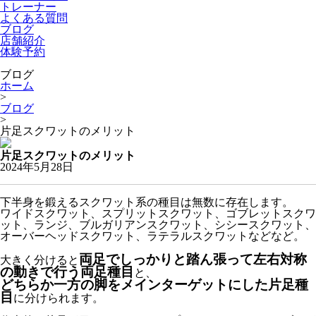
トレーナー
よくある質問
ブログ
店舗紹介
体験予約
ブログ
ホーム
>
ブログ
>
片足スクワットのメリット
片足スクワットのメリット
2024年5月28日
下半身を鍛えるスクワット系の種目は無数に存在します。
ワイドスクワット、スプリットスクワット、ゴブレットスクワ
ット、ランジ、ブルガリアンスクワット、シシースクワット、
オーバーヘッドスクワット、ラテラルスクワットなどなど。
両足でしっかりと踏ん張って左右対称
大きく分けると
の動きで行う両足種目
と、
どちらか一方の脚をメインターゲットにした片足種
目
に分けられます。