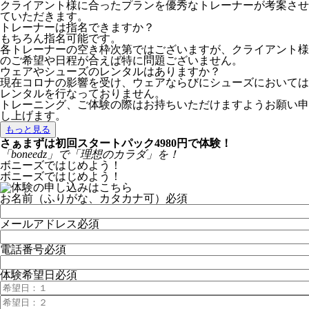
クライアント様に合ったプランを優秀なトレーナーが考案させ
ていただきます。
トレーナーは指名できますか？
もちろん指名可能です。
各トレーナーの空き枠次第ではございますが、クライアント様
のご希望や日程が合えば特に問題ございません。
ウェアやシューズのレンタルはありますか？
現在コロナの影響を受け、ウェアならびにシューズにおいては
レンタルを行なっておりません。
トレーニング、ご体験の際はお持ちいただけますようお願い申
し上げます。
もっと見る
さぁまずは初回スタートパック4980円で体験！
「boneedz」で「理想のカラダ」を！
ボニーズではじめよう！
ボニーズではじめよう！
お名前（ふりがな、カタカナ可）
必須
メールアドレス
必須
電話番号
必須
体験希望日
必須