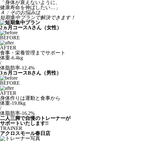
「身体が衰えないように、
健康寿命を伸ばしたい…」
Ａ
：
そのお悩みは
短期集中プランで解決できます！
2ヵ月コースAさん（女性）
BEFORE
AFTER
食事・栄養管理までサポート
体重
-6.4kg
/
体脂肪率
-12.4%
3ヵ月コースBさん（男性）
BEFORE
AFTER
身体作りは運動と食事から
体重
-19.8kg
/
体脂肪率
-16.2%
二人三脚で自慢のトレーナーが
サポートいたします!!
TRAINER
アクロスモール春日店