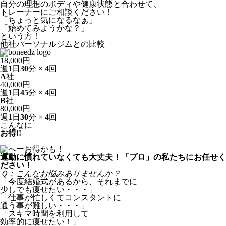
自分の理想のボディや健康状態と合わせて、
トレーナーにご相談ください！
「ちょっと気になるなぁ」
「始めてみようかな？」
という方！
他社パーソナルジムとの比較
18,000
円
週
1
日
30
分 ×
4
回
A
社
40,000
円
週
1
日
45
分 ×
4
回
B
社
80,000
円
週
1
日
30
分 ×
4
回
こんなに
お得!!
運動に慣れていなくても大丈夫！
「プロ」の私たちにお任せく
ださい！
Ｑ
：
こ
ん
な
お
悩
み
あ
り
ま
せ
ん
か
？
「今度結婚式があるから、それまでに
少しでも痩せたい・・・」
「仕事が忙しくてコンスタントに
通う事が難しい・・・」
「スキマ時間を利用して
効率的に痩せたい！」