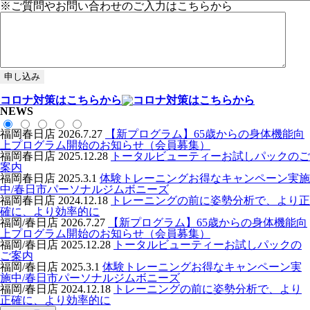
※ご質問やお問い合わせのご入力はこちらから
コロナ対策はこちらから
NEWS
福岡春日店
2026.7.27
【新プログラム】65歳からの身体機能向
上プログラム開始のお知らせ（会員募集）
福岡春日店
2025.12.28
トータルビューティーお試しパックのご
案内
福岡春日店
2025.3.1
体験トレーニングお得なキャンペーン実施
中/春日市パーソナルジムボニーズ
福岡春日店
2024.12.18
トレーニングの前に姿勢分析で、より正
確に、より効率的に
福岡/春日店
2026.7.27
【新プログラム】65歳からの身体機能向
上プログラム開始のお知らせ（会員募集）
福岡/春日店
2025.12.28
トータルビューティーお試しパックの
ご案内
福岡/春日店
2025.3.1
体験トレーニングお得なキャンペーン実
施中/春日市パーソナルジムボニーズ
福岡/春日店
2024.12.18
トレーニングの前に姿勢分析で、より
正確に、より効率的に