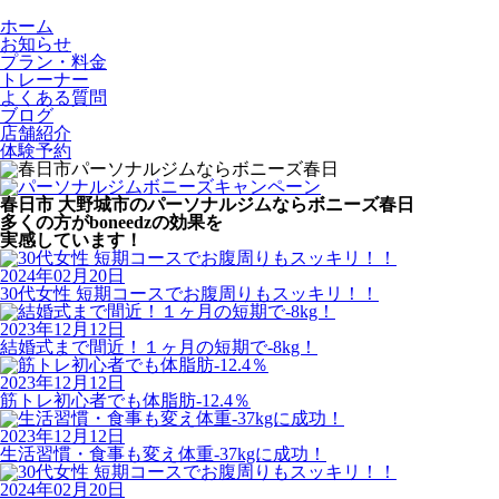
ホーム
お知らせ
プラン・料金
トレーナー
よくある質問
ブログ
店舗紹介
体験予約
春日市 大野城市のパーソナルジムならボニーズ春日
多くの方がboneedzの効果を
実感しています！
2024年02月20日
30代女性 短期コースでお腹周りもスッキリ！！
2023年12月12日
結婚式まで間近！１ヶ月の短期で-8kg！
2023年12月12日
筋トレ初心者でも体脂肪-12.4％
2023年12月12日
生活習慣・食事も変え体重-37kgに成功！
2024年02月20日