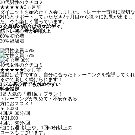
30代男性のクチコミ
★★★★★
3ヵ月前
ダイエットを始めたく入会しました。トレーナー皆様に親切な
対応とサポートしていただき2ヶ月目から徐々に効果が出まし
た。今も楽しく通っています。
2
会員様の割合は男女比半々、
筋トレ初心者が8割以上
80
%
初心者
20
%
経験者
45
%
55
%
80
%
40代女性のクチコミ
★★★★★
2ヶ月前
運動は苦手ですが、自分に合ったトレーニングを指導してくれ
るので楽しく続けられます！
3
ジム初心者でも始めやすい
料金設定
1番人気の「週1回」プラン！
トレーニングが初めて・不安がある
方におススメ！
￥
18,000
4回/月 30分/回
￥
31,000
4回/月 60分/回
他にも週2以上や、1回60分以上の
コースもございます。