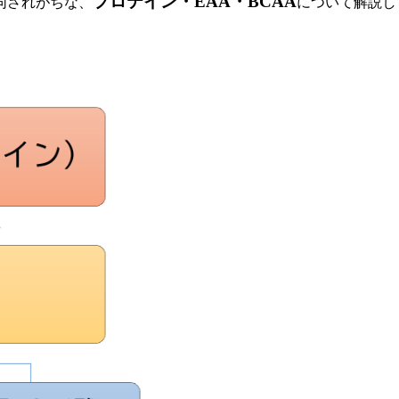
プロテイン・EAA・BCAA
同されがちな、
について解説し