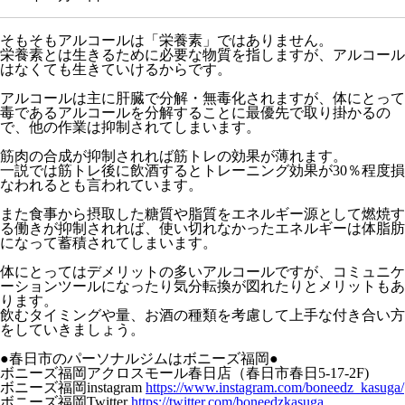
そもそもアルコールは「栄養素」ではありません。
栄養素とは生きるために必要な物質を指しますが、アルコール
はなくても生きていけるからです。
アルコールは主に肝臓で分解・無毒化されますが、体にとって
毒であるアルコールを分解することに最優先で取り掛かるの
で、他の作業は抑制されてしまいます。
筋肉の合成が抑制されれば筋トレの効果が薄れます。
一説では筋トレ後に飲酒するとトレーニング効果が30％程度損
なわれるとも言われています。
また食事から摂取した糖質や脂質をエネルギー源として燃焼す
る働きが抑制されれば、使い切れなかったエネルギーは体脂肪
になって蓄積されてしまいます。
体にとってはデメリットの多いアルコールですが、コミュニケ
ーションツールになったり気分転換が図れたりとメリットもあ
ります。
飲むタイミングや量、お酒の種類を考慮して上手な付き合い方
をしていきましょう。
●春日市のパーソナルジムはボニーズ福岡●
ボニーズ福岡アクロスモール春日店（春日市春日5-17-2F)
ボニーズ福岡instagram
https://www.instagram.com/boneedz_kasuga/
ボニーズ福岡Twitter
https://twitter.com/boneedzkasuga