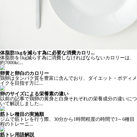
体脂肪1kgを減らす為に必要な消費カロリ...
体脂肪を1kg減らす為に消費しなければならないカロリーは、
約7000kc...
卵黄と卵白のカロリー
鶏卵はタンパク質を豊富に含んでおり、ダイエット・ボディメ
イクを目指す方に...
卵のサイズによる栄養素の違い
以前の記事で鶏卵の黄身と白身それぞれの栄養成分の違いにつ
いて解説しました...
筋トレ種目の実施順
ジムで筋トレを行う際、30分から1時間程度の時間で3～6種目
程のトレーニ...
筋トレ用語解説