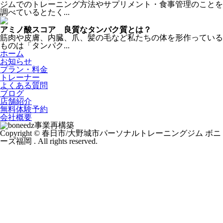
ジムでのトレーニング方法やサプリメント・食事管理のことを
調べているとたく...
アミノ酸スコア 良質なタンパク質とは？
筋肉や皮膚、内臓、爪、髪の毛など私たちの体を形作っている
ものは「タンパク...
ホーム
お知らせ
プラン・料金
トレーナー
よくある質問
ブログ
店舗紹介
無料体験予約
会社概要
事業再構築
Copyright © 春日市/大野城市パーソナルトレーニングジム ボニ
ーズ福岡 . All rights reserved.