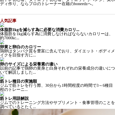
ディ作り、ならプロのトレーナー在籍のboneedzへ。
人気記事
体脂肪1kgを減らす為に必要な消費カロリ...
体脂肪を1kg減らす為に消費しなければならないカロリーは、
約7000kc...
卵黄と卵白のカロリー
鶏卵はタンパク質を豊富に含んでおり、ダイエット・ボディメ
イクを目指す方に...
卵のサイズによる栄養素の違い
以前の記事で鶏卵の黄身と白身それぞれの栄養成分の違いにつ
いて解説しました...
筋トレ種目の実施順
ジムで筋トレを行う際、30分から1時間程度の時間で3～6種目
程のトレーニ...
筋トレ用語解説
ジムでのトレーニング方法やサプリメント・食事管理のことを
調べているとたく...