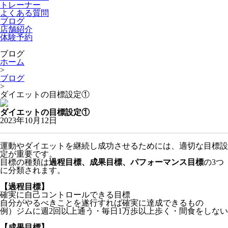
トレーナー
よくある質問
ブログ
店舗紹介
体験予約
ブログ
ホーム
>
ブログ
>
ダイエットの目標設定①
ダイエットの目標設定①
2023年10月12日
運動やダイエットを継続し成功させるためには、適切な目標設
定が重要です。
目標の種類は
過程目標、成果目標、パフォーマンス目標
の3つ
に分類されます。
【過程目標】
確実に自己コントロールできる目標
自分がやるべきことを遂行すれば確実に達成できるもの
例）ジムに週2回以上通う・毎日1万歩以上歩く・間食をしない
【成果目標】