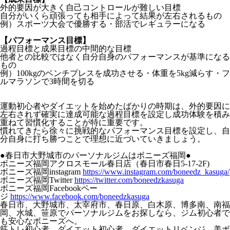
外的要因が大きく自己コントロールが難しい目標
自分がいくら頑張っても相手によって結果が左右されるもの
例）スポーツ大会で優勝する・部活でレギュラーになる
【パフォーマンス目標】
過程目標と成果目標の中間的な目標
他者との比較ではなく自分自身のパフォーマンスが基準になる
もの
例）100kgのベンチプレスを成功させる・体重を5kg減らす・フ
ルマラソンで3時間を切る
運動初心者やダイエットを始めたばかりの時期は、外的要因に
左右されず確実に達成可能な過程目標を設定し成功体験を積み
重ねて習慣化することが特に重要です。
慣れてきたら徐々に挑戦的なパフォーマンス目標を設定し、自
分自身に打ち勝つことで理想に近づいていきましょう。
●春日市大野城市のパーソナルジムはボニーズ福岡●
ボニーズ福岡アクロスモール春日店（春日市春日5-17-2F)
ボニーズ福岡instagram
https://www.instagram.com/boneedz_kasuga/
ボニーズ福岡Twitter
https://twitter.com/boneedzkasuga
ボニーズ福岡Facebookペー
ジ
https://www.facebook.com/boneedzkasuga
春日市、大野城市、太宰府市、春日原、白木原、博多南、南福
岡、水城、笹原でパーソナルジムをお探しなら、ジム初心者で
も安心なボニーズへ。
筋トレ初心者、ダイエット初心者、ダイエットリベンジ、美ボ