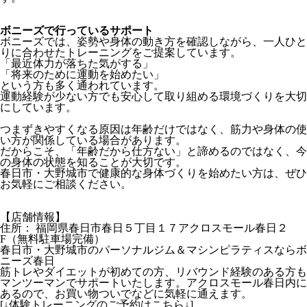
ボニーズで行っているサポート
ボニーズでは、姿勢や身体の動き方を確認しながら、一人ひと
りに合わせたトレーニングをご提案しています。
「最近体力が落ちた気がする」
「将来のために運動を始めたい」
という方も多く通われています。
運動経験が少ない方でも安心して取り組める環境づくりを大切
にしています。
つまずきやすくなる原因は年齢だけではなく、筋力や身体の使
い方が関係している場合があります。
だからこそ、「年齢だから仕方ない」と諦めるのではなく、今
の身体の状態を知ることが大切です。
春日市・大野城市で健康的な身体づくりを始めたい方は、ぜひ
お気軽にご相談ください。
【店舗情報】
住所： 福岡県春日市春日５丁目１７アクロスモール春日２
F（無料駐車場完備）
春日市・大野城市のパーソナルジム＆マシンピラティスならボ
ニーズ春日
筋トレやダイエットが初めての方、リバウンド経験のある方も
マンツーマンでサポートいたします。アクロスモール春日内に
あるので、お買い物ついでなどに気軽に通えます。
[↓体験トレーニングのご予約はこちら↓]