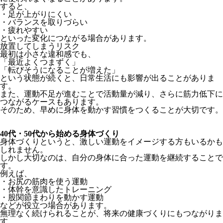
すると、
・足が上がりにくい
・バランスを取りづらい
・疲れやすい
といった変化につながる場合があります。
放置してしまうリスク
最初は小さな違和感でも、
「最近よくつまずく」
「転びそうになることが増えた」
という状態が続くと、日常生活にも影響が出ることがありま
す。
また、運動不足が進むことで活動量が減り、さらに筋力低下に
つながるケースもあります。
そのため、早めに身体を動かす習慣をつくることが大切です。
40代・50代から始める身体づくり
身体づくりというと、激しい運動をイメージする方もいるかも
しれません。
しかし大切なのは、自分の身体に合った運動を継続することで
す。
例えば、
・お尻の筋肉を使う運動
・体幹を意識したトレーニング
・股関節まわりを動かす運動
などが役立つ場合があります。
無理なく続けられることが、将来の健康づくりにもつながりま
す。