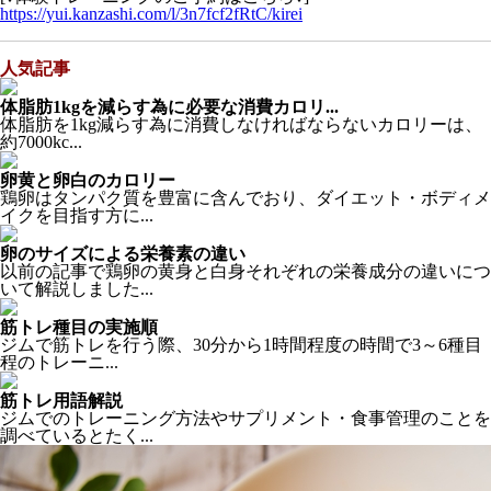
https://yui.kanzashi.com/l/3n7fcf2fRtC/kirei
人気記事
体脂肪1kgを減らす為に必要な消費カロリ...
体脂肪を1kg減らす為に消費しなければならないカロリーは、
約7000kc...
卵黄と卵白のカロリー
鶏卵はタンパク質を豊富に含んでおり、ダイエット・ボディメ
イクを目指す方に...
卵のサイズによる栄養素の違い
以前の記事で鶏卵の黄身と白身それぞれの栄養成分の違いにつ
いて解説しました...
筋トレ種目の実施順
ジムで筋トレを行う際、30分から1時間程度の時間で3～6種目
程のトレーニ...
筋トレ用語解説
ジムでのトレーニング方法やサプリメント・食事管理のことを
調べているとたく...