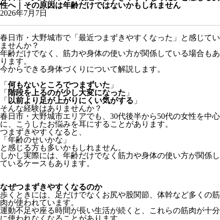
性へ｜その原因は年齢だけではないかもしれません
2026年7月7日
春日市・大野城市で「最近つまずきやすくなった」と感じてい
ませんか？
年齢だけでなく、筋力や身体の使い方が関係している場合もあ
ります。
今からできる身体づくりについて解説します。
「
何もないところでつまずいた
」
「
階段を上るのが少し大変になった
」
「
以前より足が上がりにくい気がする
」
そんな経験はありませんか？
春日市・大野城市エリアでも、30代後半から50代の女性を中心
に、こうしたお悩みを耳にすることがあります。
つまずきやすくなると、
「年齢のせいかな」
と感じる方も多いかもしれません。
しかし実際には、年齢だけでなく筋力や身体の使い方が関係し
ているケースもあります。
なぜつまずきやすくなるのか
歩くときには、足だけでなくお尻や股関節、体幹など多くの筋
肉が使われています。
運動不足や座る時間が長い生活が続くと、これらの筋肉が十分
に使われなくなることがあります。