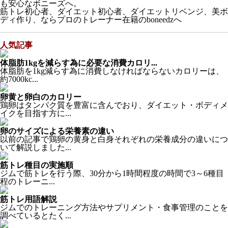
も安心なボニーズへ。
筋トレ初心者、ダイエット初心者、ダイエットリベンジ、美ボ
ディ作り、ならプロのトレーナー在籍のboneedzへ
人気記事
体脂肪1kgを減らす為に必要な消費カロリ...
体脂肪を1kg減らす為に消費しなければならないカロリーは、
約7000kc...
卵黄と卵白のカロリー
鶏卵はタンパク質を豊富に含んでおり、ダイエット・ボディメ
イクを目指す方に...
卵のサイズによる栄養素の違い
以前の記事で鶏卵の黄身と白身それぞれの栄養成分の違いにつ
いて解説しました...
筋トレ種目の実施順
ジムで筋トレを行う際、30分から1時間程度の時間で3～6種目
程のトレーニ...
筋トレ用語解説
ジムでのトレーニング方法やサプリメント・食事管理のことを
調べているとたく...