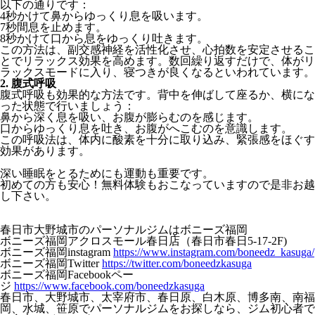
以下の通りです：
4秒かけて鼻からゆっくり息を吸います。
7秒間息を止めます。
8秒かけて口から息をゆっくり吐きます。
この方法は、副交感神経を活性化させ、心拍数を安定させるこ
とでリラックス効果を高めます。数回繰り返すだけで、体がリ
ラックスモードに入り、寝つきが良くなるといわれています。
2. 腹式呼吸
腹式呼吸も効果的な方法です。背中を伸ばして座るか、横にな
った状態で行いましょう：
鼻から深く息を吸い、お腹が膨らむのを感じます。
口からゆっくり息を吐き、お腹がへこむのを意識します。
この呼吸法は、体内に酸素を十分に取り込み、緊張感をほぐす
効果があります。
深い睡眠をとるためにも運動も重要です。
初めての方も安心！無料体験もおこなっていますので是非お越
し下さい。
春日市大野城市のパーソナルジムはボニーズ福岡
ボニーズ福岡アクロスモール春日店（春日市春日5-17-2F)
ボニーズ福岡instagram
https://www.instagram.com/boneedz_kasuga/
ボニーズ福岡Twitter
https://twitter.com/boneedzkasuga
ボニーズ福岡Facebookペー
ジ
https://www.facebook.com/boneedzkasuga
春日市、大野城市、太宰府市、春日原、白木原、博多南、南福
岡、水城、笹原でパーソナルジムをお探しなら、ジム初心者で