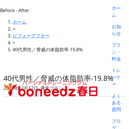
ホー
Before - After
ム
ホーム
お知
>
らせ
ビフォーアフター
>
プラ
40代男性／脅威の体脂肪率-19.8%
ン・
料金
トレ
40代男性／脅威の体脂肪率-19.8%
ーナ
ー
2023年12月12日, 通常プラン
よく
ある
質問
ブロ
グ